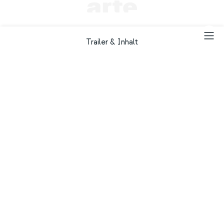
Trailer & Inhalt
Gesichter
Nevada
Presse & Download