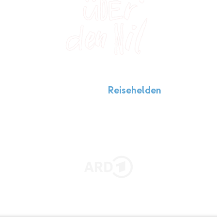
Kilometer auf dem Paddelbrett durch Ä
Filmreihen:
Reisehelden
JETZT STREAMEN AUF